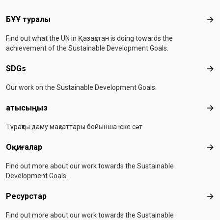
Footer menu
БҰҰ туралы
БҰҰ
Find out what the UN in Қазақстан is doing towards the
achievement of the Sustainable Development Goals.
SDGs
SD
Our work on the Sustainable Development Goals.
Қатысыңыз
Қа
Тұрақты даму мақсаттары бойынша іске сәт
Оқиғалар
Оқи
Find out more about our work towards the Sustainable
Development Goals.
Ресурстар
Рес
Find out more about our work towards the Sustainable