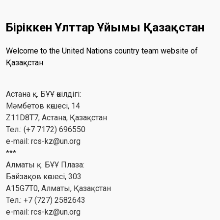
Біріккен Ұлттар Ұйымы Қазақстан
Welcome to the United Nations country team website of
Қазақстан
Астана қ. БҰҰ өкілдігі:
Мәмбетов көшесі, 14
Z11D8T7, Астана, Қазақстан
Тел.: (+7 7172) 696550
e-mail:
rcs-kz@un.org
***
Алматы қ. БҰҰ Плаза:
Байзақов көшесі, 303
A15G7T0, Алматы, Қазақстан
Тел.: +7 (727) 2582643
e-mail:
rcs-kz@un.org