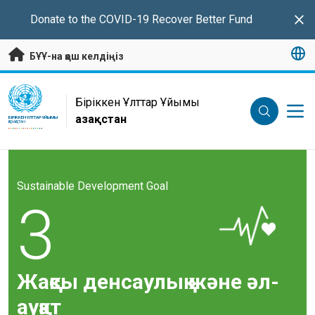
Негізгі мазмұнға өту
Donate
to the COVID-19 Recover Better Fund
Clo
БҰҰ-на қош келдіңіз
UN Logo
Біріккен Ұлттар Ұйымы
Қазақстан
БІРІККЕН ҰЛТТАР ҰЙЫМЫ
ҚАЗАҚСТАН
Sustainable Development Goal
3
Жақсы денсаулық және әл-
ауқат