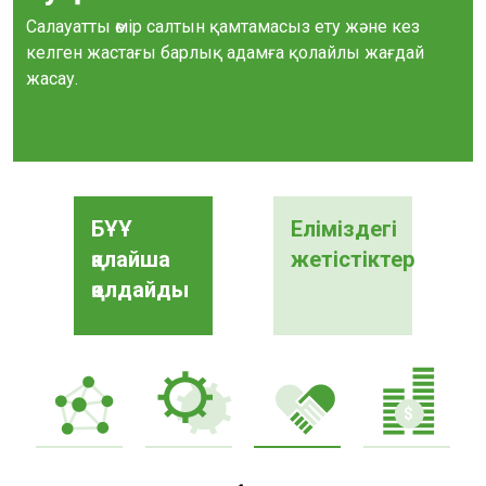
Салауатты өмір салтын қамтамасыз ету және кез
келген жастағы барлық адамға қолайлы жағдай
жасау.
БҰҰ
Еліміздегі
қалайша
жетістіктер
қолдайды