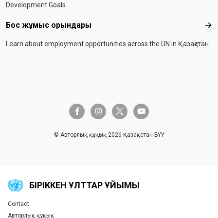
Development Goals.
Бос жұмыс орындары
Бос
Learn about employment opportunities across the UN in Қазақстан.
twitter-x
facebook-f
instagram
youtube
© Авторлық құқық 2026 Қазақстан БҰҰ
БІРІККЕН ҰЛТТАР ҰЙЫМЫ
Contact
Global U.N. menu
Авторлық құқық