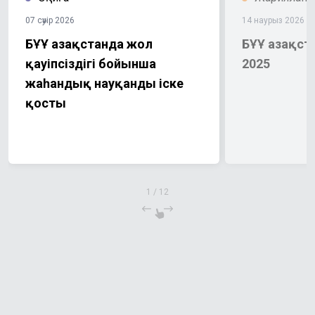
07 сәуір 2026
14 наурыз 2026
БҰҰ Қазақстанда жол
БҰҰ Қазақс
қауіпсіздігі бойынша
2025
жаһандық науқанды іске
қосты
1
/
12