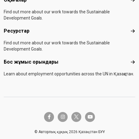
Оқи
Find out more about our work towards the Sustainable
Development Goals.
Ресурстар
Рес
Find out more about our work towards the Sustainable
Development Goals.
Бос жұмыс орындары
Бос
Learn about employment opportunities across the UN in Қазақстан.
twitter-x
facebook-f
instagram
youtube
© Авторлық құқық 2026 Қазақстан БҰҰ