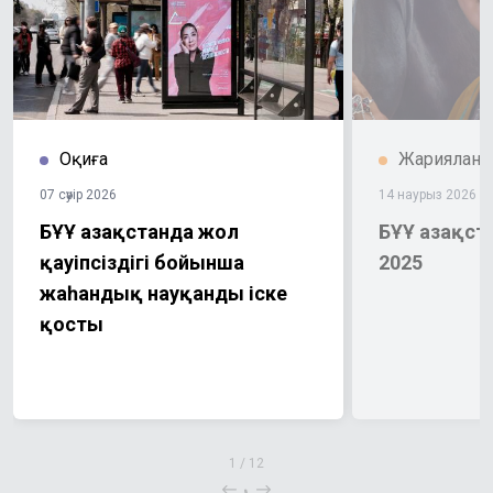
Оқиға
Жариялан
07 сәуір 2026
14 наурыз 2026
БҰҰ Қазақстанда жол
БҰҰ Қазақс
қауіпсіздігі бойынша
2025
жаһандық науқанды іске
қосты
1
/
12