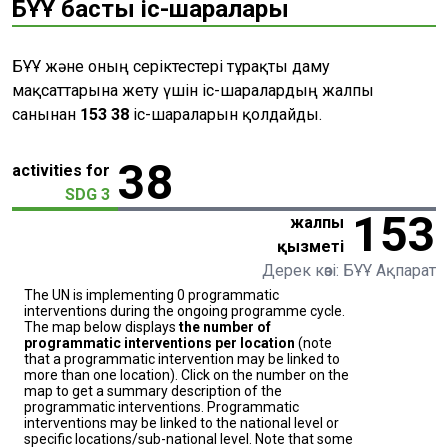
БҰҰ басты іс-шаралары
БҰҰ және оның серіктестері тұрақты даму
мақсаттарына жету үшін іс-шаралардың жалпы
санынан
153
38
іс-шараларын қолдайды.
38
activities for
SDG 3
153
жалпы
қызметі
Дерек көзі: БҰҰ Ақпарат
The UN is implementing 0 programmatic
interventions during the ongoing programme cycle.
The map below displays
the number of
programmatic interventions per location
(note
that a programmatic intervention may be linked to
more than one location). Click on the number on the
map to get a summary description of the
programmatic interventions. Programmatic
interventions may be linked to the national level or
specific locations/sub-national level. Note that some