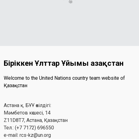
Біріккен Ұлттар Ұйымы Қазақстан
Welcome to the United Nations country team website of
Қазақстан
Астана қ. БҰҰ өкілдігі:
Мәмбетов көшесі, 14
Z11D8T7, Астана, Қазақстан
Тел.: (+7 7172) 696550
e-mail:
rcs-kz@un.org