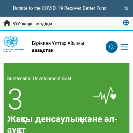
Негізгі мазмұнға өту
Donate
to the COVID-19 Recover Better Fund
Clo
БҰҰ-на қош келдіңіз
UN Logo
Біріккен Ұлттар Ұйымы
Қазақстан
БІРІККЕН ҰЛТТАР ҰЙЫМЫ
ҚАЗАҚСТАН
Sustainable Development Goal
3
Жақсы денсаулық және әл-
ауқат