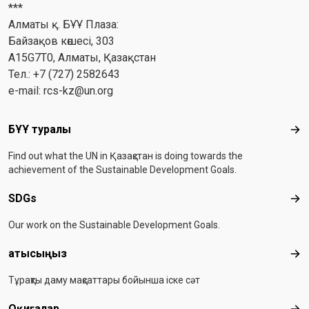
***
Алматы қ. БҰҰ Плаза:
Байзақов көшесі, 303
A15G7T0, Алматы, Қазақстан
Тел.: +7 (727) 2582643
e-mail:
rcs-kz@un.org
Footer menu
БҰҰ туралы
БҰҰ
Find out what the UN in Қазақстан is doing towards the
achievement of the Sustainable Development Goals.
SDGs
SD
Our work on the Sustainable Development Goals.
Қатысыңыз
Қа
Тұрақты даму мақсаттары бойынша іске сәт
Оқиғалар