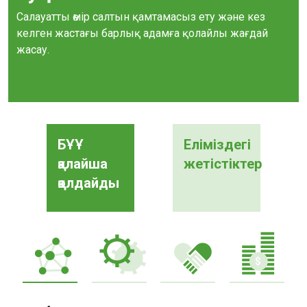
Салауатты өмір салтын қамтамасыз ету және кез
келген жастағы барлық адамға қолайлы жағдай
жасау.
БҰҰ
Еліміздегі
қалайша
жетістіктер
қолдайды