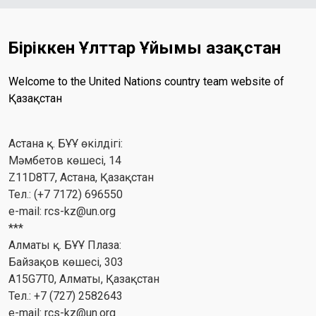
Біріккен Ұлттар Ұйымы Қазақстан
Welcome to the United Nations country team website of
Қазақстан
Астана қ. БҰҰ өкілдігі:
Мәмбетов көшесі, 14
Z11D8T7, Астана, Қазақстан
Тел.: (+7 7172) 696550
e-mail:
rcs-kz@un.org
***
Алматы қ. БҰҰ Плаза:
Байзақов көшесі, 303
A15G7T0, Алматы, Қазақстан
Тел.: +7 (727) 2582643
e-mail:
rcs-kz@un.org