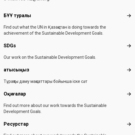
Footer menu
БҰҰ туралы
БҰҰ
Find out what the UN in Қазақстан is doing towards the
achievement of the Sustainable Development Goals.
SDGs
SD
Our work on the Sustainable Development Goals.
Қатысыңыз
Қат
Тұрақты даму мақсаттары бойынша іске сәт
Оқиғалар
Оқи
Find out more about our work towards the Sustainable
Development Goals.
Ресурстар
Рес