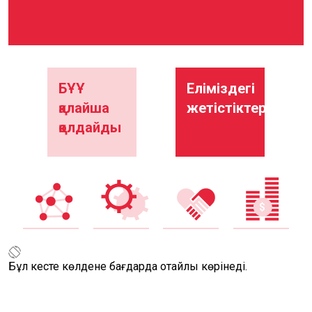
БҰҰ
Еліміздегі
қалайша
жетістіктер
қолдайды
Бұл кесте көлденең бағдарда оңтайлы көрінеді.