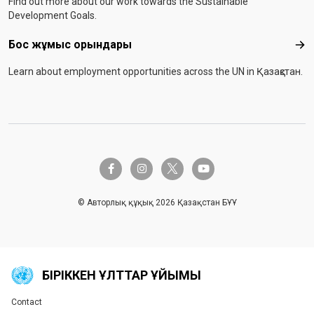
Find out more about our work towards the Sustainable
Development Goals.
Бос жұмыс орындары
Бос
Learn about employment opportunities across the UN in Қазақстан.
twitter-x
facebook-f
instagram
youtube
© Авторлық құқық 2026 Қазақстан БҰҰ
БІРІККЕН ҰЛТТАР ҰЙЫМЫ
Contact
Global U.N. menu