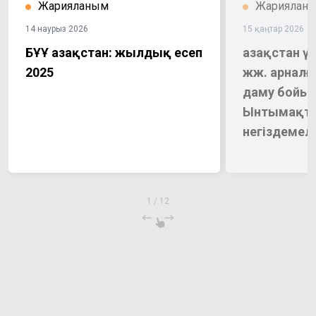
Жарияланым
Жариялан
14 наурыз 2026
15 қаңтар 2026
БҰҰ Қазақстан: жылдық есеп
Қазақстан ү
2025
жж. арналғ
даму бойы
Ынтымақт
негіздемел
1
/
12