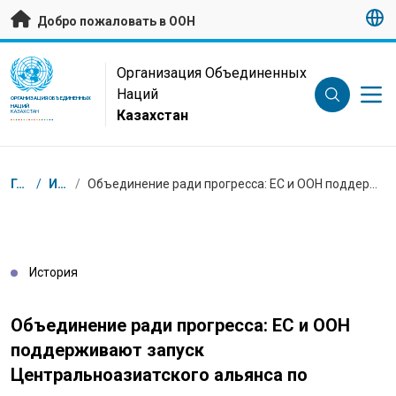
Перейти к основному содержанию
Добро пожаловать в ООН
UN Logo
Организация Объединенных
Наций
ОРГАНИЗАЦИЯ ОБЪЕДИНЕННЫХ
НАЦИЙ
Казахстан
КАЗАХСТАН
Навигационная цепочка
Главная
/
Истории
/
Объединение ради прогресса: ЕС и ООН поддерживают запуск Центральноазиатского альянса по искоренению гендерного насилия
История
Объединение ради прогресса: ЕС и ООН
поддерживают запуск
Центральноазиатского альянса по