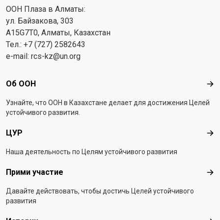
ООН Плаза в Алматы:
ул. Байзакова, 303
A15G7T0, Алматы, Казахстан
Тел.: +7 (727) 2582643
e-mail:
rcs-kz@un.org
Footer menu
Об ООН
Об 
Узнайте, что ООН в Казахстанe делает для достижения Целей
устойчивого развития.
ЦУР
ЦУ
Наша деятельность по Целям устойчивого развития
Прими участие
При
Давайте действовать, чтобы достичь Целей устойчивого
развития