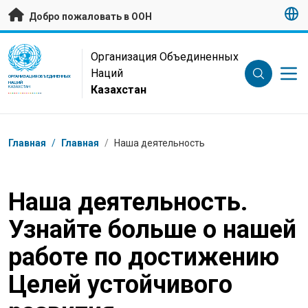
Перейти к основному содержанию
Добро пожаловать в ООН
UN Logo
Организация Объединенных
Наций
ОРГАНИЗАЦИЯ ОБЪЕДИНЕННЫХ
НАЦИЙ
Казахстан
КАЗАХСТАН
Навигационная цепочка
Главная
/
Главная
/
Наша деятельность
Наша деятельность.
Узнайте больше о нашей
работе по достижению
Целей устойчивого