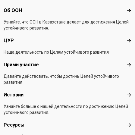
Footer menu
Об ООН
Об 
Узнайте, что ООН в Казахстанe делает для достижения Целей
устойчивого развития.
ЦУР
ЦУ
Наша деятельность по Целям устойчивого развития
Прими участие
При
Давайте действовать, чтобы достичь Целей устойчивого
развития
Истории
Ист
Узнайте больше о нашей деятельности по достижению Целей
устойчивого развития.
Ресурсы
Рес