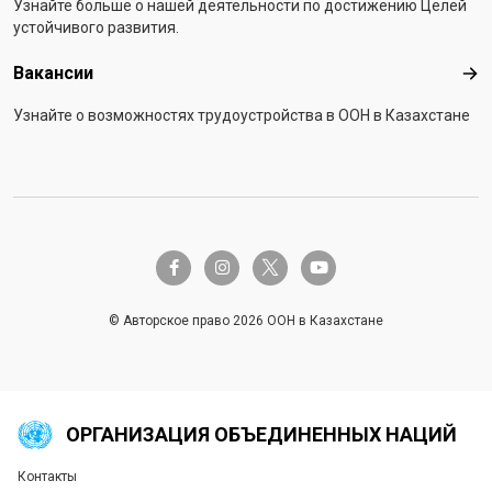
Узнайте больше о нашей деятельности по достижению Целей
устойчивого развития.
Вакансии
Вак
Узнайте о возможностях трудоустройства в ООН в Казахстане
twitter-x
facebook-f
instagram
youtube
© Авторское право 2026 ООН в Казахстане
ОРГАНИЗАЦИЯ ОБЪЕДИНЕННЫХ НАЦИЙ
Контакты
Global U.N. menu