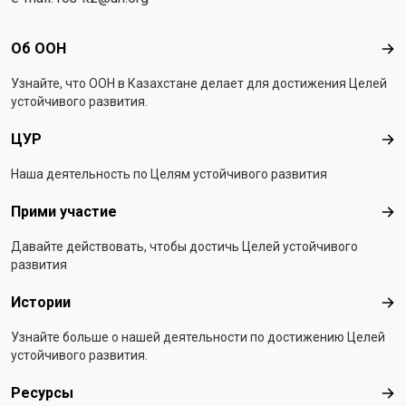
Footer menu
Об ООН
Об 
Узнайте, что ООН в Казахстанe делает для достижения Целей
устойчивого развития.
ЦУР
ЦУ
Наша деятельность по Целям устойчивого развития
Прими участие
При
Давайте действовать, чтобы достичь Целей устойчивого
развития
Истории
Ист
Узнайте больше о нашей деятельности по достижению Целей
устойчивого развития.
Ресурсы
Рес