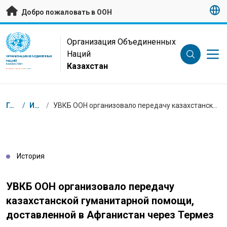
Перейти к основному содержанию
Добро пожаловать в ООН
UN Logo
Организация Объединенных
Наций
ОРГАНИЗАЦИЯ ОБЪЕДИНЕННЫХ
НАЦИЙ
Казахстан
КАЗАХСТАН
Навигационная цепочка
Главная
/
Истории
/
УВКБ ООН организовало передачу казахстанской гуманитарной помощи, доставленной в Афганистан через Термез
История
УВКБ ООН организовало передачу
казахстанской гуманитарной помощи,
доставленной в Афганистан через Термез