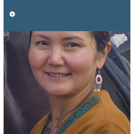
В отчете представлены результаты в области
расширения возможностей людей, укрепления
институтов, экономического развития и
экологической устойчивости Казахстана,
достигнутые благодаря тесному партнерству
между ООН и Правительством Казахстана. Отчет
также закладывает основу для нового этапа
взаимодействия в рамках Рамочной программы
сотрудничества ООН в области устойчивого
развития на 2026–2030 годы.