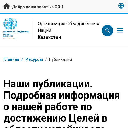
Перейти к основному содержанию
Добро пожаловать в ООН
UN Logo
Организация Объединенных
Наций
ОРГАНИЗАЦИЯ ОБЪЕДИНЕННЫХ
НАЦИЙ
Казахстан
КАЗАХСТАН
Навигационная цепочка
Главная
/
Ресурсы
/
Публикации
Наши публикации.
Подробная информация
о нашей работе по
достижению Целей в