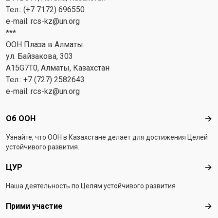
Тел.: (+7 7172) 696550
e-mail:
rcs-kz@un.org
***
ООН Плаза в Алматы:
ул. Байзакова, 303
A15G7T0, Алматы, Казахстан
Тел.: +7 (727) 2582643
e-mail:
rcs-kz@un.org
Footer menu
Об ООН
Об 
Узнайте, что ООН в Казахстанe делает для достижения Целей
устойчивого развития.
ЦУР
ЦУ
Наша деятельность по Целям устойчивого развития
Прими участие
При