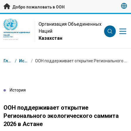
Перейти к основному содержанию
Добро пожаловать в ООН
UN Logo
Организация Объединенных
Наций
ОРГАНИЗАЦИЯ ОБЪЕДИНЕННЫХ
НАЦИЙ
Казахстан
КАЗАХСТАН
Навигационная цепочка
Главная
/
Истории
/
ООН поддерживает открытие Регионального экологического саммита 2026 в Астане
История
ООН поддерживает открытие
Регионального экологического саммита
2026 в Астане