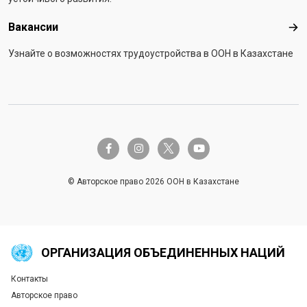
Вакансии
Вак
Узнайте о возможностях трудоустройства в ООН в Казахстане
twitter-x
facebook-f
instagram
youtube
© Авторское право 2026 ООН в Казахстане
ОРГАНИЗАЦИЯ ОБЪЕДИНЕННЫХ НАЦИЙ
Контакты
Global U.N. menu
Авторское право