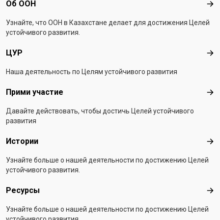
Footer menu
Об ООН
Об 
Узнайте, что ООН в Казахстанe делает для достижения Целей
устойчивого развития.
ЦУР
ЦУ
Наша деятельность по Целям устойчивого развития
Прими участие
При
Давайте действовать, чтобы достичь Целей устойчивого
развития
Истории
Ист
Узнайте больше о нашей деятельности по достижению Целей
устойчивого развития.
Ресурсы
Рес
Узнайте больше о нашей деятельности по достижению Целей
устойчивого развития.