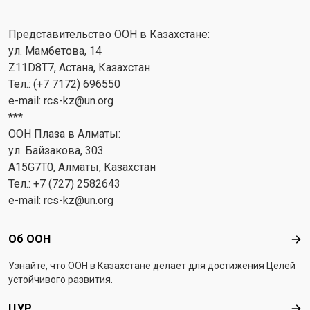
Представительство ООН в Казахстане:
ул. Мамбетова, 14
Z11D8T7, Астана, Казахстан
Тел.: (+7 7172) 696550
e-mail:
rcs-kz@un.org
***
ООН Плаза в Алматы:
ул. Байзакова, 303
A15G7T0, Алматы, Казахстан
Тел.: +7 (727) 2582643
e-mail:
rcs-kz@un.org
Footer menu
Об ООН
Об 
Узнайте, что ООН в Казахстанe делает для достижения Целей
устойчивого развития.
ЦУР