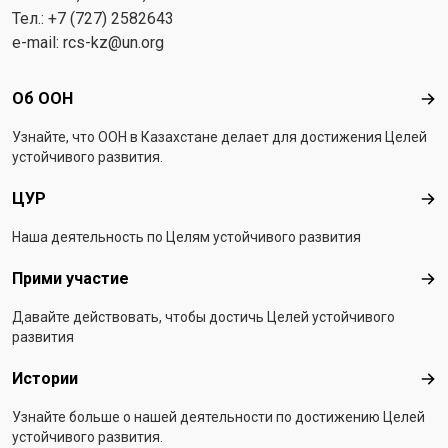
Тел.: +7 (727) 2582643
e-mail:
rcs-kz@un.org
Footer menu
Об ООН
Об 
Узнайте, что ООН в Казахстанe делает для достижения Целей
устойчивого развития.
ЦУР
ЦУ
Наша деятельность по Целям устойчивого развития
Прими участие
При
Давайте действовать, чтобы достичь Целей устойчивого
развития
Истории
Ист
Узнайте больше о нашей деятельности по достижению Целей
устойчивого развития.