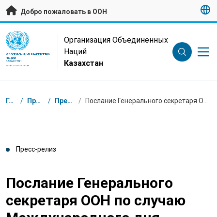
Перейти к основному содержанию
Добро пожаловать в ООН
UN Logo
Организация Объединенных
Наций
ОРГАНИЗАЦИЯ ОБЪЕДИНЕННЫХ
НАЦИЙ
Казахстан
КАЗАХСТАН
Навигационная цепочка
Главная
/
Пресс-центр
/
Пресс-релизы
/
Послание Генерального секретаря ООН по случаю Международного дня памяти жертв Холокоста
Пресс-релиз
Послание Генерального
секретаря ООН по случаю