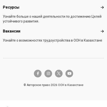
Ресурсы
Рес
Узнайте больше о нашей деятельности по достижению Целей
устойчивого развития.
Вакансии
Вак
Узнайте о возможностях трудоустройства в ООН в Казахстане
twitter-x
facebook-f
instagram
youtube
© Авторское право 2026 ООН в Казахстане